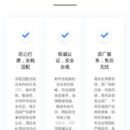
匠心打
权威认
原厂服
磨，全栈
证，安全
务，售后
适配
合规
无忧
深度适配信创
邮件全链路的
项目全周期管
目录内的主流
安全管控策
理，原厂协助
CPU、操作系
略，符合国密
迁移，升级无
统、数据库、
改造要求，保
感，需求反馈
中间件等信创
障数据传输，
直达原厂，平
全生态，域主
数据长效可
滑完成国产化
流国产化硬件
存，网络安全
系统替换；续
兼容获得业界
等保三级、
存托管服务，
认证，满足央
EAL3+、ISO
专业运维团队
企/国企对办公
等权威认证，
严密监控，及