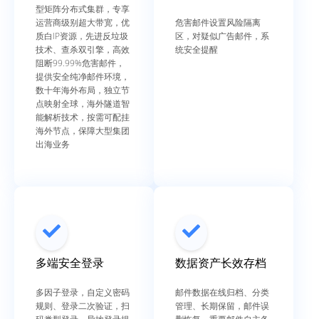
型矩阵分布式集群，专享
运营商级别超大带宽，优
危害邮件设置风险隔离
质白IP资源，先进反垃圾
区，对疑似广告邮件，系
技术、查杀双引擎，高效
统安全提醒
阻断99.99%危害邮件，
提供安全纯净邮件环境，
数十年海外布局，独立节
点映射全球，海外隧道智
能解析技术，按需可配挂
海外节点，保障大型集团
出海业务
多端安全登录
数据资产长效存档
多因子登录，自定义密码
邮件数据在线归档、分类
规则、登录二次验证，扫
管理、长期保留，邮件误